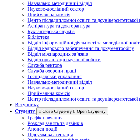
Навчально-методичний відділ
Науково-дослідний сектор
Приймальна комісія
Центр післядипломної освіти та доуніверситетської
Аспірантура та докторантура
Бухгалтерська служба
Бібліотека
Відділ інформаційної діяльності та молодіжної полі
Відділ кадрового забезпечення та документообігу
Відділ міжнародних зв’язків
Відділ організації наукової роботи
Служба ректора
Служба охорони праці
Господарське управління
Навчально-методичний відділ
Науково-дослідний сектор
Приймальна комісія
Центр післядипломної освіти та доуніверситетської
Вступнику
Студенту
Close Студенту
Open Студенту
Графік навчання
Розклад занять та дзвінків
Анонси подій
Підсумкова атестація