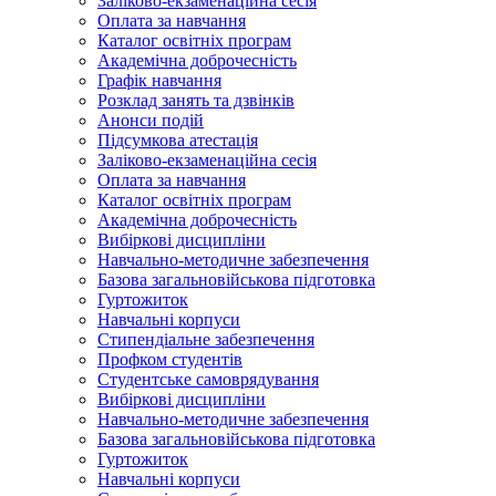
Заліково-екзаменаційна сесія
Оплата за навчання
Каталог освітніх програм
Академічна доброчесність
Графік навчання
Розклад занять та дзвінків
Анонси подій
Підсумкова атестація
Заліково-екзаменаційна сесія
Оплата за навчання
Каталог освітніх програм
Академічна доброчесність
Вибіркові дисципліни
Навчально-методичне забезпечення
Базова загальновійськова підготовка
Гуртожиток
Навчальні корпуси
Стипендіальне забезпечення
Профком студентів
Студентське самоврядування
Вибіркові дисципліни
Навчально-методичне забезпечення
Базова загальновійськова підготовка
Гуртожиток
Навчальні корпуси