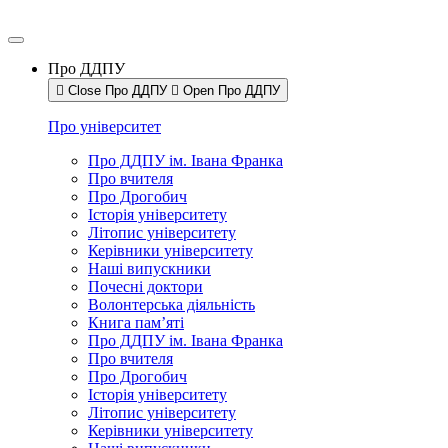
Про ДДПУ
Close Про ДДПУ
Open Про ДДПУ
Про університет
Про ДДПУ ім. Івана Франка
Про вчителя
Про Дрогобич
Історія університету
Літопис університету
Керівники університету
Наші випускники
Почесні доктори
Волонтерська діяльність
Книга пам’яті
Про ДДПУ ім. Івана Франка
Про вчителя
Про Дрогобич
Історія університету
Літопис університету
Керівники університету