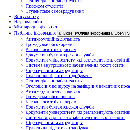
Стипендіальне забезпечення
Профком студентів
Студентське самоврядування
Випускнику
Наукова робота
Міжнародна діяльність
Публічна інформація
Close Публічна інформація
Open Пу
Антикорупційна діяльність
Громадське обговорення
Каталог освітніх програм
Документи бухгалтерської служби
Документи університету, які регламентують освітні
Система внутрішнього забезпечення якості освіти
Ліцензування та акредитація
Практична підготовка здобувачів
Стипендіальне забезпечення
Оголошення конкурсу на заміщення вакантних пос
Антикорупційна діяльність
Громадське обговорення
Каталог освітніх програм
Документи бухгалтерської служби
Документи університету, які регламентують освітні
Система внутрішнього забезпечення якості освіти
Ліцензування та акредитація
Практична підготовка здобувачів