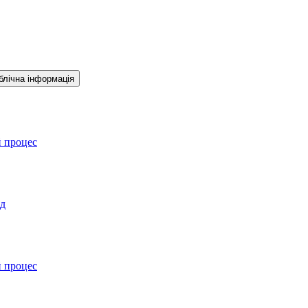
блічна інформація
й процес
ад
й процес