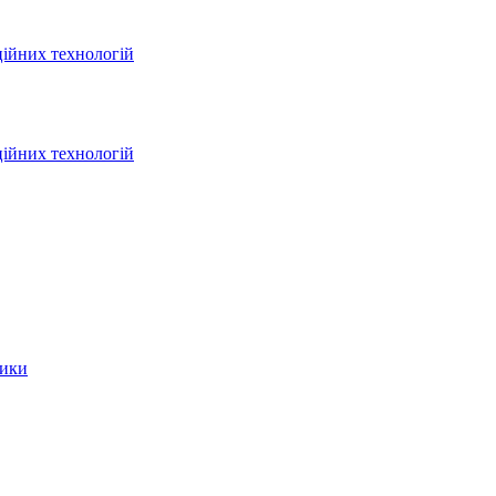
ційних технологій
ційних технологій
тики