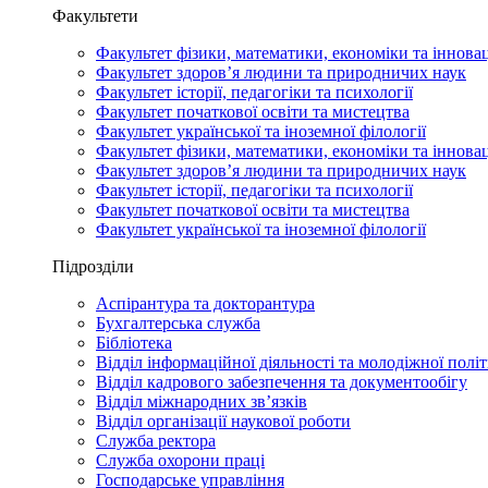
Факультети
Факультет фізики, математики, економіки та іннова
Факультет здоров’я людини та природничих наук
Факультет історії, педагогіки та психології
Факультет початкової освіти та мистецтва
Факультет української та іноземної філології
Факультет фізики, математики, економіки та іннова
Факультет здоров’я людини та природничих наук
Факультет історії, педагогіки та психології
Факультет початкової освіти та мистецтва
Факультет української та іноземної філології
Підрозділи
Аспірантура та докторантура
Бухгалтерська служба
Бібліотека
Відділ інформаційної діяльності та молодіжної полі
Відділ кадрового забезпечення та документообігу
Відділ міжнародних зв’язків
Відділ організації наукової роботи
Служба ректора
Служба охорони праці
Господарське управління