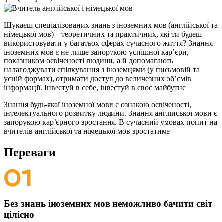
Шукаєш спеціалізованих знань з іноземних мов (англійської та
німецької мов) – теоретичних та практичних, які ти будеш
використовувати у багатьох сферах сучасного життя? Знання
іноземних мов є не лише запорукою успішної кар’єри,
показником освіченості людини, а й допомагають
налагоджувати спілкування з іноземцями (у письмовій та
усній формах), отримати доступ до величезних об’ємів
інформації. Інвестуй в себе, інвестуй в своє майбутнє
Знання будь-якої іноземної мови є ознакою освіченості,
інтелектуального розвитку людини. Знання англійської мови є
запорукою кар’єрного зростання. В сучасний умовах попит на
вчителів англійської та німецької мов зростатиме
Переваги
Без знань іноземних мов неможливо бачити світ
цілісно