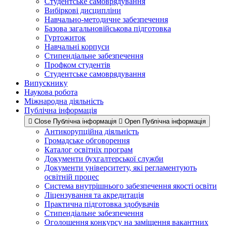
Студентське самоврядування
Вибіркові дисципліни
Навчально-методичне забезпечення
Базова загальновійськова підготовка
Гуртожиток
Навчальні корпуси
Стипендіальне забезпечення
Профком студентів
Студентське самоврядування
Випускнику
Наукова робота
Міжнародна діяльність
Публічна інформація
Close Публічна інформація
Open Публічна інформація
Антикорупційна діяльність
Громадське обговорення
Каталог освітніх програм
Документи бухгалтерської служби
Документи університету, які регламентують
освітній процес
Система внутрішнього забезпечення якості освіти
Ліцензування та акредитація
Практична підготовка здобувачів
Стипендіальне забезпечення
Оголошення конкурсу на заміщення вакантних