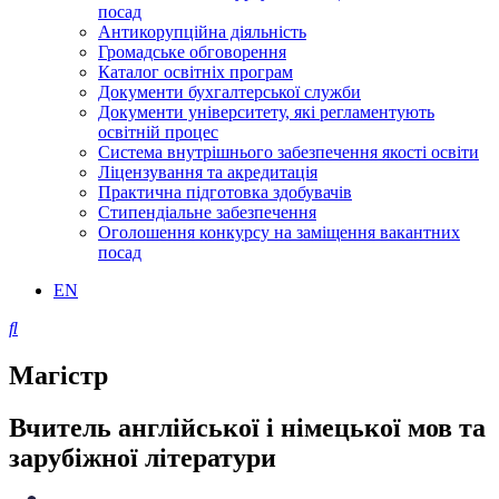
посад
Антикорупційна діяльність
Громадське обговорення
Каталог освітніх програм
Документи бухгалтерської служби
Документи університету, які регламентують
освітній процес
Система внутрішнього забезпечення якості освіти
Ліцензування та акредитація
Практична підготовка здобувачів
Стипендіальне забезпечення
Оголошення конкурсу на заміщення вакантних
посад
EN
Магістр
Вчитель англійської і німецької мов та
зарубіжної літератури