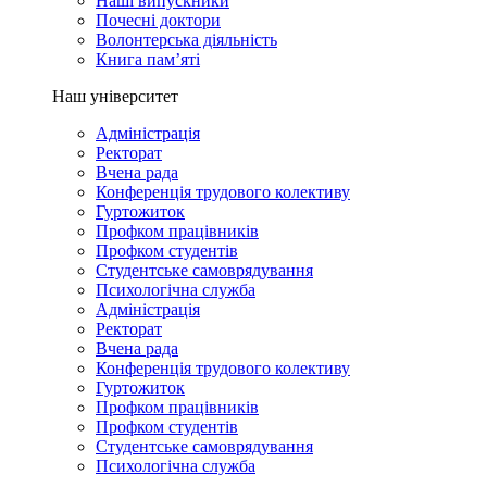
Наші випускники
Почесні доктори
Волонтерська діяльність
Книга пам’яті
Наш університет
Адміністрація
Ректорат
Вчена рада
Конференція трудового колективу
Гуртожиток
Профком працівників
Профком студентів
Студентське самоврядування
Психологічна служба
Адміністрація
Ректорат
Вчена рада
Конференція трудового колективу
Гуртожиток
Профком працівників
Профком студентів
Студентське самоврядування
Психологічна служба