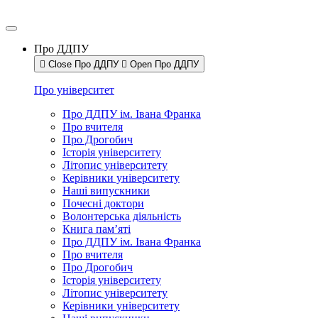
Про ДДПУ
Close Про ДДПУ
Open Про ДДПУ
Про університет
Про ДДПУ ім. Івана Франка
Про вчителя
Про Дрогобич
Історія університету
Літопис університету
Керівники університету
Наші випускники
Почесні доктори
Волонтерська діяльність
Книга пам’яті
Про ДДПУ ім. Івана Франка
Про вчителя
Про Дрогобич
Історія університету
Літопис університету
Керівники університету