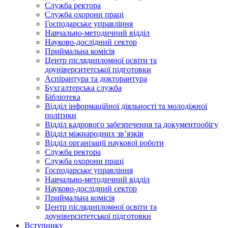
Служба ректора
Служба охорони праці
Господарське управління
Навчально-методичний відділ
Науково-дослідний сектор
Приймальна комісія
Центр післядипломної освіти та
доуніверситетської підготовки
Аспірантура та докторантура
Бухгалтерська служба
Бібліотека
Відділ інформаційної діяльності та молодіжної
політики
Відділ кадрового забезпечення та документообігу
Відділ міжнародних зв’язків
Відділ організації наукової роботи
Служба ректора
Служба охорони праці
Господарське управління
Навчально-методичний відділ
Науково-дослідний сектор
Приймальна комісія
Центр післядипломної освіти та
доуніверситетської підготовки
Вступнику