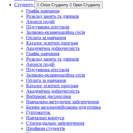
Студенту
Close Студенту
Open Студенту
Графік навчання
Розклад занять та дзвінків
Анонси подій
Підсумкова атестація
Заліково-екзаменаційна сесія
Оплата за навчання
Каталог освітніх програм
Академічна доброчесність
Графік навчання
Розклад занять та дзвінків
Анонси подій
Підсумкова атестація
Заліково-екзаменаційна сесія
Оплата за навчання
Каталог освітніх програм
Академічна доброчесність
Вибіркові дисципліни
Навчально-методичне забезпечення
Базова загальновійськова підготовка
Гуртожиток
Навчальні корпуси
Стипендіальне забезпечення
Профком студентів