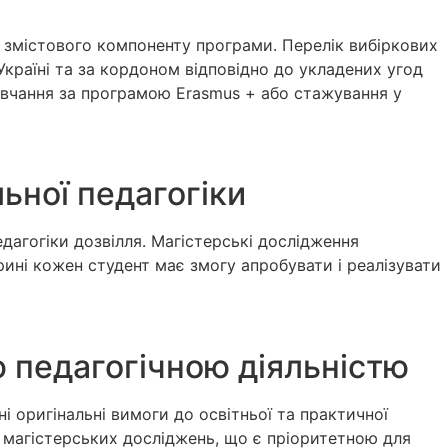
а змістового компоненту програми. Перелік вибіркових
Україні та за кордоном відповідно до укладених угод
авчання за програмою Erasmus + або стажування у
ьної педагогіки
дагогіки дозвілля. Магістерські дослідження
рині кожен студент має змогу апробувати і реалізувати
ю педагогічною діяльністю
ні оригінальні вимоги до освітньої та практичної
і магістерських досліджень, що є пріоритетною для