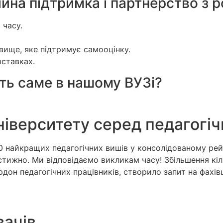
ійна підтримка і партнерство з
 часу.
вище, яке підтримує самооцінку.
иставках.
ть саме в нашому ВУЗі?
іверситету серед педагогіч
0 найкращих педагогічних вишів у консолідованому рейт
тижно. Ми відповідаємо викликам часу! Збільшення кіль
дон педагогічних працівників, створило запит на фахівц
вачів