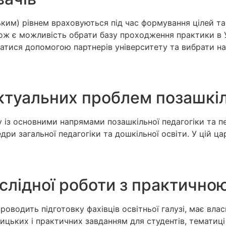
ським) рівнем враховуються під час формування цілей т
акож є можливість обрати базу проходження практики в 
атися допомогою партнерів університету та вибрати н
ктуальних проблем позашкіл
 із основними напрямами позашкільної педагогіки та пе
ри загальної педагогіки та дошкільної освіти. У цій ца
слідної роботи з практично
оводить підготовку фахівців освітньої галузі, має влас
ицьких і практичних завданням для студентів, тематиц